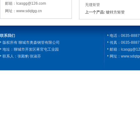
邮箱：lcasgg@126.com
无缝矩管
网址：www.sdqtgg.cn
上一个产品:
镀锌方矩管
联系我们
电话：0635-88879
版权所有 聊城市奥森钢管有限公司
传真：0635-8887
地址：聊城市开发区蒋官屯工业园
邮箱：lcasgg@12
联系人：张殿豹 张淑芬
网址：
www.sdqtg