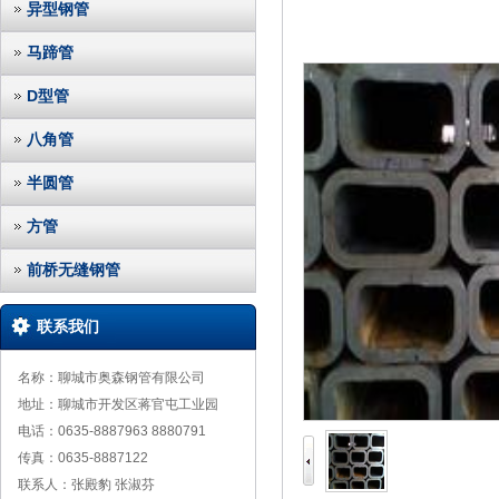
异型钢管
马蹄管
D型管
八角管
半圆管
方管
前桥无缝钢管
联系我们
名称：聊城市奥森钢管有限公司
地址：聊城市开发区蒋官屯工业园
电话：0635-8887963 8880791
传真：0635-8887122
联系人：张殿豹 张淑芬