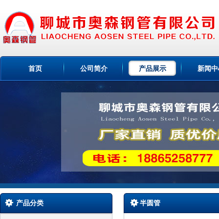
首页
公司简介
产品展示
新闻中
产品分类
半圆管